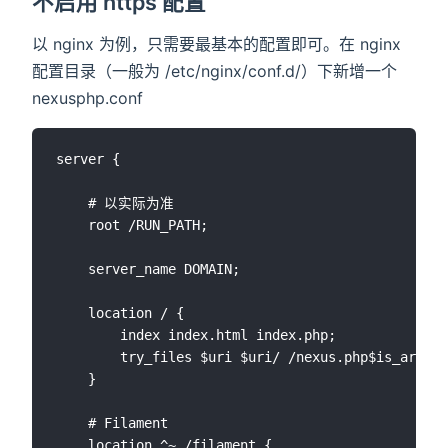
不启用 https 配置
以 nginx 为例，只需要最基本的配置即可。在 nginx
配置目录（一般为 /etc/nginx/conf.d/）下新增一个
nexusphp.conf
server {

    # 以实际为准

    root /RUN_PATH; 

    server_name DOMAIN;

    location / {

        index index.html index.php;

        try_files $uri $uri/ /nexus.php$is_args$a
    }

    # Filament

    location ^~ /filament {
