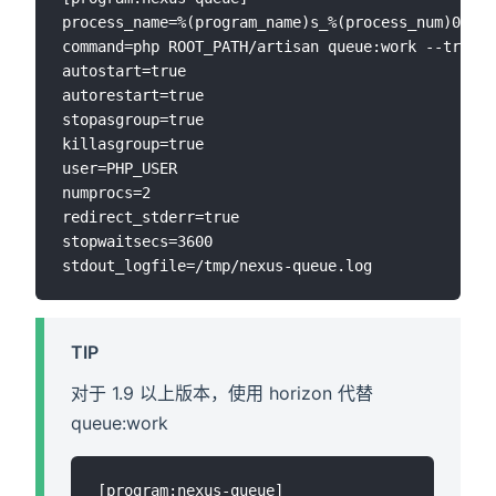
process_name=%(program_name)s_%(process_num)02d

command=php ROOT_PATH/artisan queue:work --tries=
autostart=true

autorestart=true

stopasgroup=true

killasgroup=true

user=PHP_USER

numprocs=2

redirect_stderr=true

stopwaitsecs=3600

TIP
对于 1.9 以上版本，使用 horizon 代替
queue:work
[program:nexus-queue]
