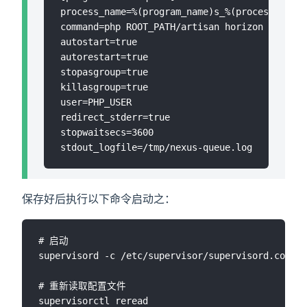
process_name=%(program_name)s_%(process_num)0
command=php ROOT_PATH/artisan horizon

autostart=true

autorestart=true

stopasgroup=true

killasgroup=true

user=PHP_USER

redirect_stderr=true

stopwaitsecs=3600

保存好后执行以下命令启动之：
# 启动

supervisord -c /etc/supervisor/supervisord.conf

# 重新读取配置文件

supervisorctl reread
