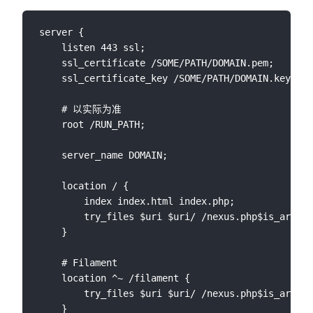
server {

    listen 443 ssl;

    ssl_certificate /SOME/PATH/DOMAIN.pem;

    ssl_certificate_key /SOME/PATH/DOMAIN.key;

    # 以实际为准

    root /RUN_PATH; 

    server_name DOMAIN;

    location / {

        index index.html index.php;

        try_files $uri $uri/ /nexus.php$is_args$a
    }

    # Filament

    location ^~ /filament {

        try_files $uri $uri/ /nexus.php$is_args$a
    }
