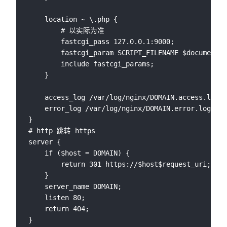
    location ~ \.php {

        # 以实际为准

        fastcgi_pass 127.0.0.1:9000; 

        fastcgi_param SCRIPT_FILENAME $document_r
        include fastcgi_params;

    }

    access_log /var/log/nginx/DOMAIN.access.log;

    error_log /var/log/nginx/DOMAIN.error.log;

}

# http 跳转 https

server {

    if ($host = DOMAIN) {

        return 301 https://$host$request_uri;

    }

    server_name DOMAIN;

    listen 80;

    return 404;
